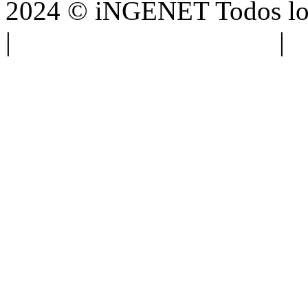
2024 © iNGENET Todos los
|
Anúnciate con nosotros
|
A