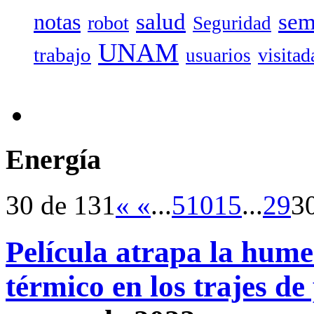
salud
sem
notas
robot
Seguridad
UNAM
trabajo
visitad
usuarios
Energía
30 de 131
«
«
...
5
10
15
...
29
3
Película atrapa la hume
térmico en los trajes de