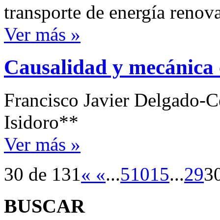
transporte de energía renov
Ver más »
Causalidad y mecánica 
Francisco Javier Delgado-C
Isidoro**
Ver más »
30 de 131
«
«
...
5
10
15
...
29
3
BUSCAR