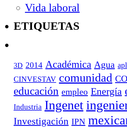
Vida laboral
ETIQUETAS
Académica
Agua
2014
ap
3D
comunidad
CO
CINVESTAV
educación
Energía
empleo
Ingenet
ingenie
Industria
mexica
Investigación
IPN