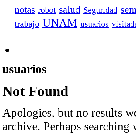
salud
sem
notas
robot
Seguridad
UNAM
trabajo
visitad
usuarios
usuarios
Not Found
Apologies, but no results w
archive. Perhaps searching w