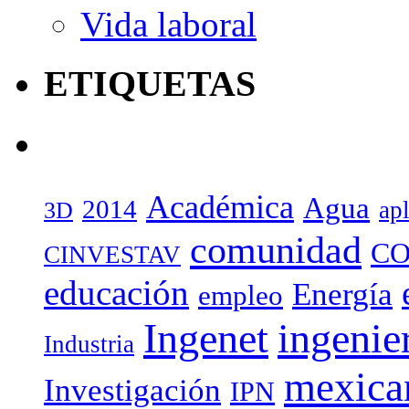
Vida laboral
ETIQUETAS
Académica
Agua
2014
ap
3D
comunidad
CO
CINVESTAV
educación
Energía
empleo
Ingenet
ingenie
Industria
mexica
Investigación
IPN