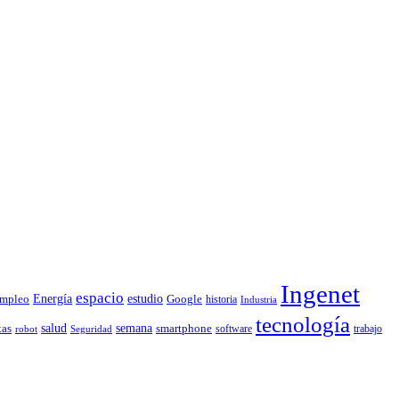
Ingenet
espacio
Energía
estudio
mpleo
Google
historia
Industria
tecnología
tas
salud
semana
smartphone
software
trabajo
robot
Seguridad