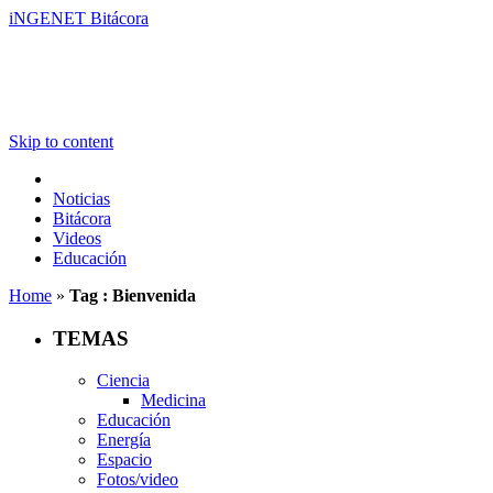
iNGENET Bitácora
Skip to content
Noticias
Bitácora
Videos
Educación
Home
»
Tag : Bienvenida
TEMAS
Ciencia
Medicina
Educación
Energía
Espacio
Fotos/video