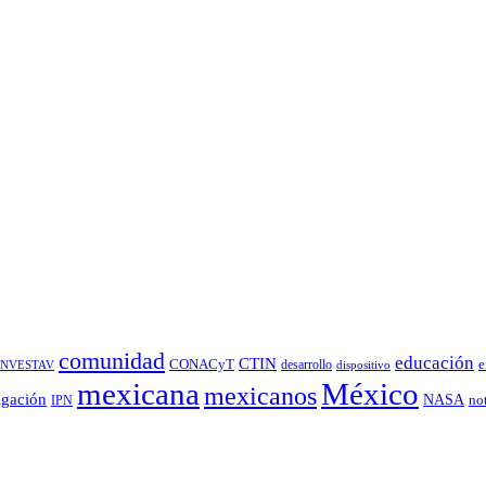
comunidad
educación
CTIN
CONACyT
desarrollo
e
INVESTAV
dispositivo
México
mexicana
mexicanos
igación
NASA
no
IPN