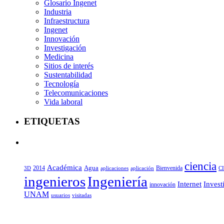
Glosario Ingenet
Industria
Infraestructura
Ingenet
Innovación
Investigación
Medicina
Sitios de interés
Sustentabilidad
Tecnología
Telecomunicaciones
Vida laboral
ETIQUETAS
ciencia
Académica
Agua
2014
aplicaciones
aplicación
Bienvenida
C
3D
ingenieros
Ingeniería
Internet
Invest
innovación
UNAM
usuarios
visitadas