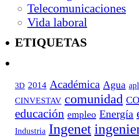
Telecomunicaciones
Vida laboral
ETIQUETAS
Académica
Agua
2014
ap
3D
comunidad
CO
CINVESTAV
educación
Energía
empleo
Ingenet
ingenie
Industria