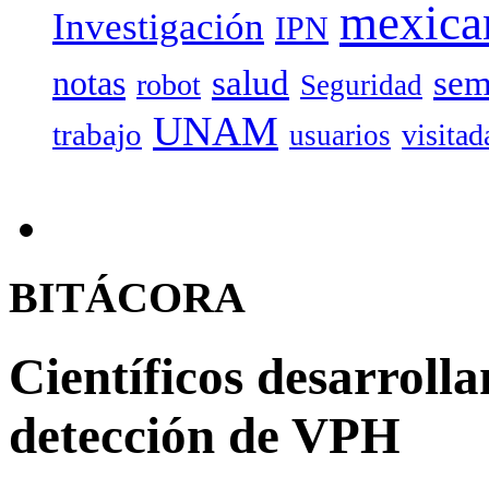
mexica
Investigación
IPN
salud
sem
notas
robot
Seguridad
UNAM
trabajo
visitad
usuarios
BITÁCORA
Científicos desarroll
detección de VPH