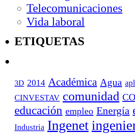
Telecomunicaciones
Vida laboral
ETIQUETAS
Académica
Agua
2014
ap
3D
comunidad
CO
CINVESTAV
educación
Energía
empleo
Ingenet
ingenie
Industria