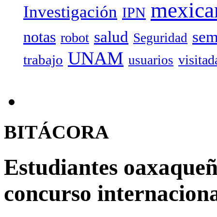
mexica
Investigación
IPN
salud
sem
notas
robot
Seguridad
UNAM
trabajo
visitad
usuarios
BITÁCORA
Estudiantes oaxaqueñ
concurso internaciona