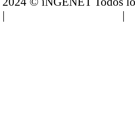
2024 © iNGENET Todos los
|
Anúnciate con nosotros
|
A