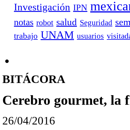
mexica
Investigación
IPN
salud
sem
notas
robot
Seguridad
UNAM
trabajo
visitad
usuarios
BITÁCORA
Cerebro gourmet, la fi
26/04/2016