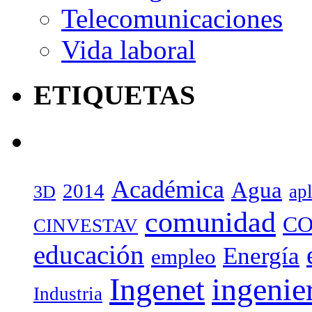
Telecomunicaciones
Vida laboral
ETIQUETAS
Académica
Agua
2014
ap
3D
comunidad
CO
CINVESTAV
educación
Energía
empleo
Ingenet
ingenie
Industria