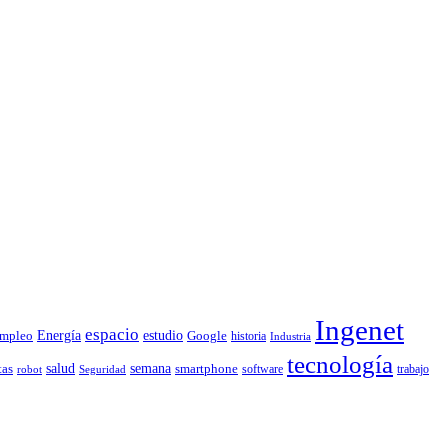
Ingenet
espacio
Energía
estudio
mpleo
Google
historia
Industria
tecnología
tas
salud
semana
smartphone
software
trabajo
robot
Seguridad