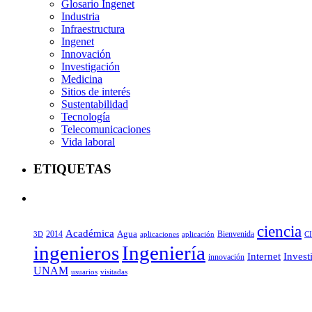
Glosario Ingenet
Industria
Infraestructura
Ingenet
Innovación
Investigación
Medicina
Sitios de interés
Sustentabilidad
Tecnología
Telecomunicaciones
Vida laboral
ETIQUETAS
ciencia
Académica
Agua
2014
aplicaciones
aplicación
Bienvenida
C
3D
ingenieros
Ingeniería
Internet
Invest
innovación
UNAM
usuarios
visitadas