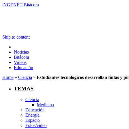
iNGENET Bitácora
Skip to content
Noticias
Bitácora
Videos
Educación
Home
»
Ciencia
»
Estudiantes tecnológicos desarrollan tintas y pi
TEMAS
Ciencia
Medicina
Educación
Energía
Espacio
Fotos/video