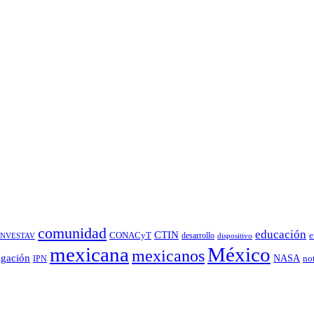
comunidad
educación
CTIN
CONACyT
desarrollo
e
INVESTAV
dispositivo
México
mexicana
mexicanos
igación
NASA
no
IPN