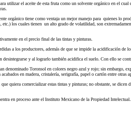
ara utilizar el aceite de esta fruta como un solvente orgánico en el cua
ras.
vente orgánico tiene como ventaja un mejor manejo para quienes lo prod
eno, etc.) los cuales tienen un alto grado de volatilidad, son extremadame
amente en el precio final de las tintas y pinturas.
didas a los productores, además de que se impide la acidificación de lo
n desintegrarse y al lograrlo también acidifica el suelo. Con ello se con
han denominado Toronsol en colores negro azul y rojo; sin embargo, exp
acabados en madera, cristalería, serigrafía, papel o cartón entre otras a
 quiera comercializar estas tintas y pinturas; no obstante, se dicen di
uentra en proceso ante el Instituto Mexicano de la Propiedad Intelectual