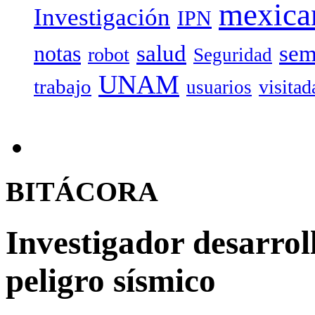
mexica
Investigación
IPN
salud
sem
notas
robot
Seguridad
UNAM
trabajo
visitad
usuarios
BITÁCORA
Investigador desarrol
peligro sísmico