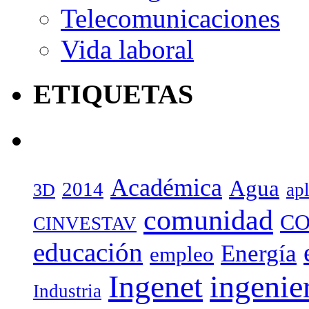
Telecomunicaciones
Vida laboral
ETIQUETAS
Académica
Agua
2014
ap
3D
comunidad
CO
CINVESTAV
educación
Energía
empleo
Ingenet
ingenie
Industria