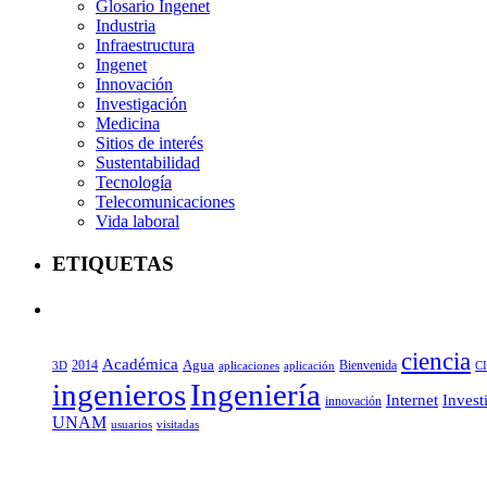
Glosario Ingenet
Industria
Infraestructura
Ingenet
Innovación
Investigación
Medicina
Sitios de interés
Sustentabilidad
Tecnología
Telecomunicaciones
Vida laboral
ETIQUETAS
ciencia
Académica
Agua
2014
aplicaciones
aplicación
Bienvenida
C
3D
ingenieros
Ingeniería
Internet
Invest
innovación
UNAM
usuarios
visitadas