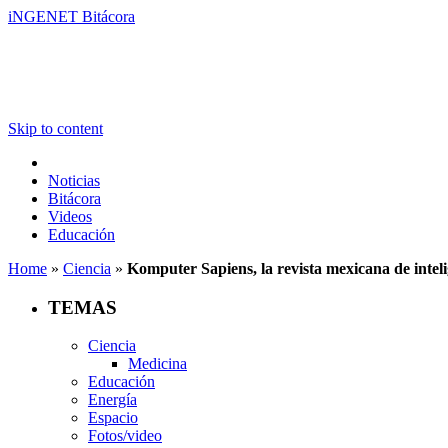
iNGENET Bitácora
Skip to content
Noticias
Bitácora
Videos
Educación
Home
»
Ciencia
»
Komputer Sapiens, la revista mexicana de intelig
TEMAS
Ciencia
Medicina
Educación
Energía
Espacio
Fotos/video