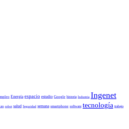
Ingenet
espacio
Energía
estudio
mpleo
Google
historia
Industria
tecnología
tas
salud
semana
smartphone
software
trabajo
robot
Seguridad