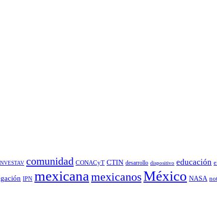
comunidad
educación
CTIN
CONACyT
desarrollo
e
INVESTAV
dispositivo
México
mexicana
mexicanos
igación
NASA
no
IPN