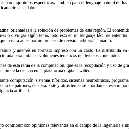
 diseñan algoritmos específicos; también para el lenguaje natural de l
ficado de las palabras.
na, orientadas a la solución de problemas de esta región. El contenid
es o divulgar algún tema, todo esto en un lenguaje fácil de entender p
ue pasará antes por un proceso de revisión editorial”, añadió.
 gratuita y además en formato impreso con un costo. Es distribuida 
tructurada para publicar volúmenes temáticos de diversos contenidos.
nes de esta rama de la computación, que es la recopilación y uso de gra
ción de la ciencia en la plataforma digital Twitter.
diante computación, sistemas híbridos, sistemas neurodifusos, program
iento de patrones, etcétera. Este y otros temas se abordan en esta impor
gencia artificial.
 y/o contribuir con opiniones relevantes en el campo de la ingeniería e in