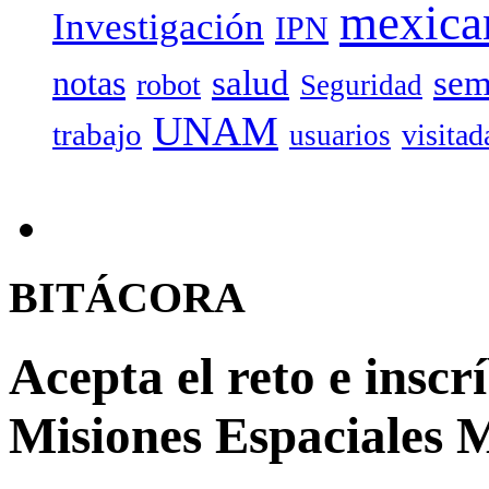
mexica
Investigación
IPN
salud
sem
notas
robot
Seguridad
UNAM
trabajo
visitad
usuarios
BITÁCORA
Acepta el reto e inscr
Misiones Espaciales 