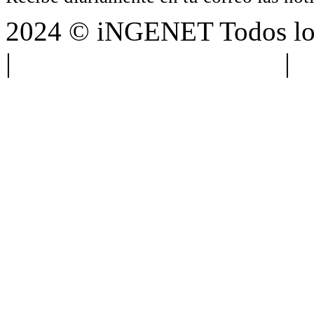
2024 © iNGENET Todos los
|
Anúnciate con nosotros
|
A