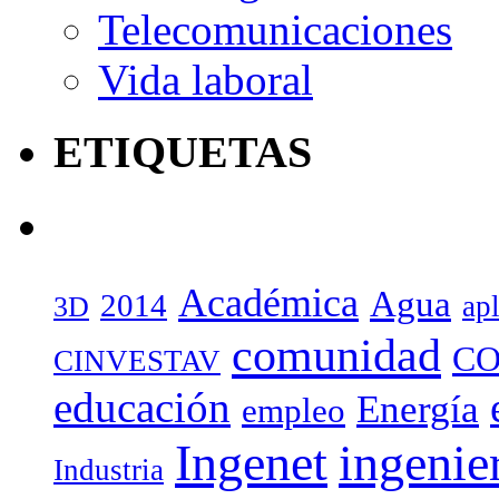
Telecomunicaciones
Vida laboral
ETIQUETAS
Académica
Agua
2014
ap
3D
comunidad
CO
CINVESTAV
educación
Energía
empleo
Ingenet
ingenie
Industria