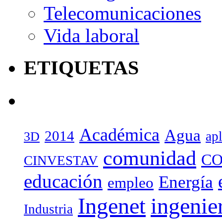
Telecomunicaciones
Vida laboral
ETIQUETAS
Académica
Agua
2014
ap
3D
comunidad
CO
CINVESTAV
educación
Energía
empleo
Ingenet
ingenie
Industria