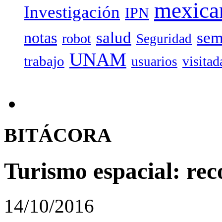
mexica
Investigación
IPN
salud
sem
notas
robot
Seguridad
UNAM
trabajo
visitad
usuarios
BITÁCORA
Turismo espacial: re
14/10/2016