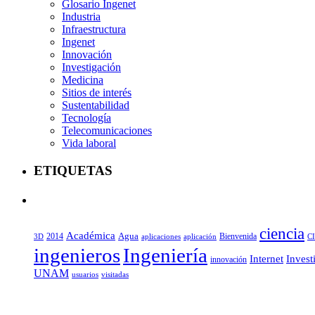
Glosario Ingenet
Industria
Infraestructura
Ingenet
Innovación
Investigación
Medicina
Sitios de interés
Sustentabilidad
Tecnología
Telecomunicaciones
Vida laboral
ETIQUETAS
ciencia
Académica
Agua
2014
aplicaciones
aplicación
Bienvenida
C
3D
ingenieros
Ingeniería
Internet
Invest
innovación
UNAM
usuarios
visitadas