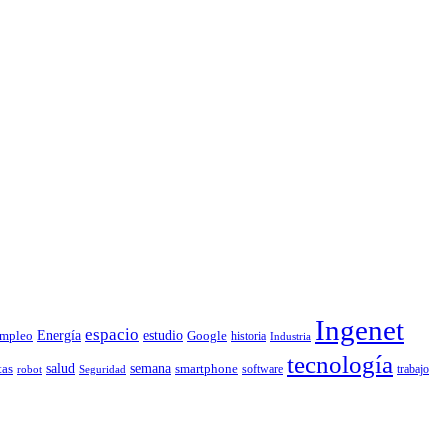
Ingenet
espacio
Energía
estudio
mpleo
Google
historia
Industria
tecnología
tas
salud
semana
smartphone
software
trabajo
robot
Seguridad