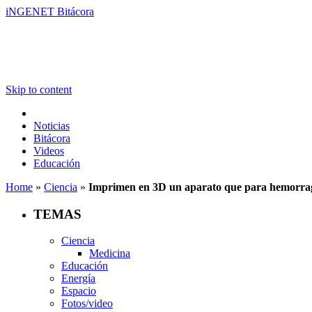
iNGENET Bitácora
Skip to content
Noticias
Bitácora
Videos
Educación
Home
»
Ciencia
»
Imprimen en 3D un aparato que para hemorrag
TEMAS
Ciencia
Medicina
Educación
Energía
Espacio
Fotos/video