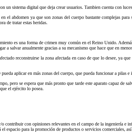
un sistema digital que deja crear usuarios. Tambien cuenta con luces l
y en el abdomen ya que son zonas del cuerpo bastante complejas para su
 de tratar estas heridas.
lamiento es una forma de crimen muy común en el Reino Unido. Además,
egar a salvar anualmente gracias a su mecanismo que hace que en menos 
fectado reconstruirse la zona afectada en caso de que lo desee, ya que
 pueda aplicar en más zonas del cuerpo, que pueda funcionar a pilas e 
iempo, pero se espera que más pronto que tarde este aparato capaz de sal
ue el ejército lo posea.
 y/o contribuir con opiniones relevantes en el campo de la ingeniería e in
 el espacio para la promoción de productos o servicios comerciales, a