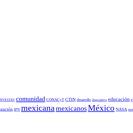
comunidad
educación
CTIN
CONACyT
desarrollo
e
INVESTAV
dispositivo
México
mexicana
mexicanos
igación
NASA
no
IPN