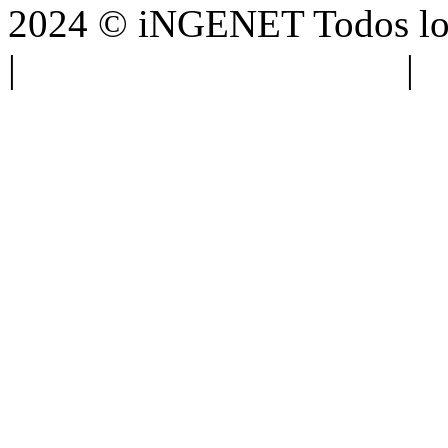
2024 © iNGENET Todos los
|
Anúnciate con nosotros
|
A