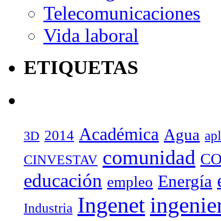
Telecomunicaciones
Vida laboral
ETIQUETAS
Académica
Agua
2014
ap
3D
comunidad
CO
CINVESTAV
educación
Energía
empleo
Ingenet
ingenie
Industria