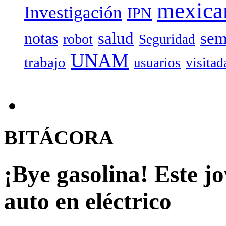
mexica
Investigación
IPN
salud
sem
notas
robot
Seguridad
UNAM
trabajo
visitad
usuarios
BITÁCORA
¡Bye gasolina! Este j
auto en eléctrico