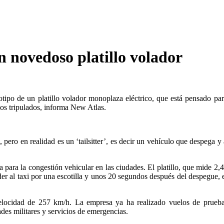
n novedoso platillo volador
ipo de un platillo volador monoplaza eléctrico, que está pensado pa
los tripulados, informa New Atlas.
ro en realidad es un ‘tailsitter’, es decir un vehículo que despega y a
ara la congestión vehicular en las ciudades. El platillo, que mide 2,4
er al taxi por una escotilla y unos 20 segundos después del despegue, el
 velocidad de 257 km/h. La empresa ya ha realizado vuelos de prue
ades militares y servicios de emergencias.