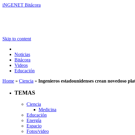
iNGENET Bitácora
Skip to content
Noticias
Bitácora
Videos
Educación
Home
»
Ciencia
»
Ingenieros estadounidenses crean novedoso plat
TEMAS
Ciencia
Medicina
Educación
Energía
Espacio
Fotos/video