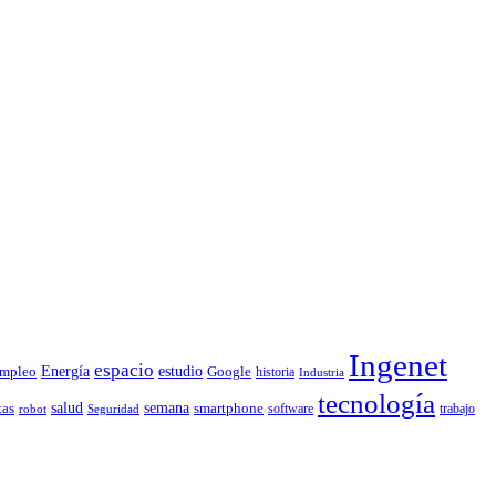
Ingenet
espacio
Energía
estudio
mpleo
Google
historia
Industria
tecnología
tas
salud
semana
smartphone
software
trabajo
robot
Seguridad