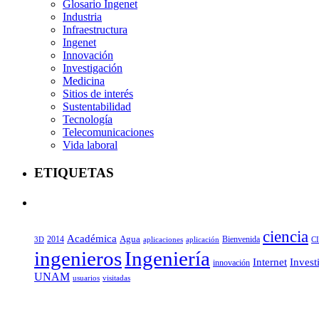
Glosario Ingenet
Industria
Infraestructura
Ingenet
Innovación
Investigación
Medicina
Sitios de interés
Sustentabilidad
Tecnología
Telecomunicaciones
Vida laboral
ETIQUETAS
ciencia
Académica
Agua
2014
aplicaciones
aplicación
Bienvenida
C
3D
ingenieros
Ingeniería
Internet
Invest
innovación
UNAM
usuarios
visitadas