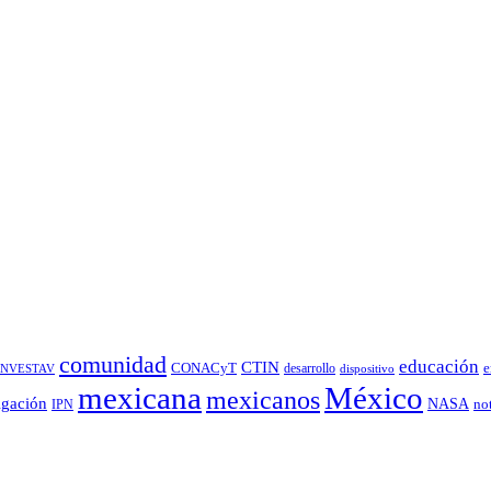
comunidad
educación
CTIN
CONACyT
desarrollo
e
INVESTAV
dispositivo
México
mexicana
mexicanos
igación
NASA
no
IPN