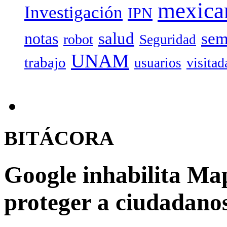
mexica
Investigación
IPN
salud
sem
notas
robot
Seguridad
UNAM
trabajo
visitad
usuarios
BITÁCORA
Google inhabilita Ma
proteger a ciudadano