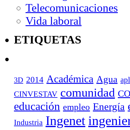
Telecomunicaciones
Vida laboral
ETIQUETAS
Académica
Agua
2014
ap
3D
comunidad
CO
CINVESTAV
educación
Energía
empleo
Ingenet
ingenie
Industria