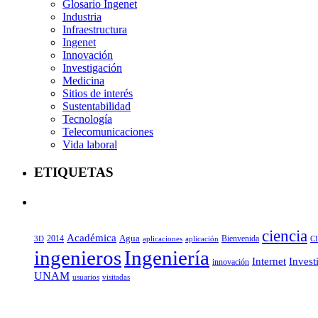
Glosario Ingenet
Industria
Infraestructura
Ingenet
Innovación
Investigación
Medicina
Sitios de interés
Sustentabilidad
Tecnología
Telecomunicaciones
Vida laboral
ETIQUETAS
ciencia
Académica
Agua
2014
aplicaciones
aplicación
Bienvenida
C
3D
ingenieros
Ingeniería
Internet
Invest
innovación
UNAM
usuarios
visitadas