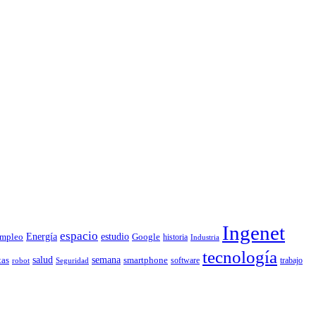
Ingenet
espacio
Energía
estudio
mpleo
Google
historia
Industria
tecnología
tas
salud
semana
smartphone
software
trabajo
robot
Seguridad