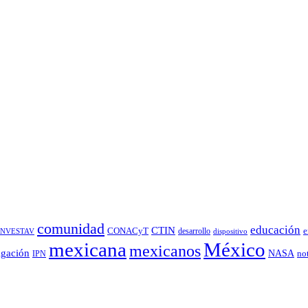
comunidad
educación
CTIN
CONACyT
desarrollo
e
INVESTAV
dispositivo
México
mexicana
mexicanos
igación
NASA
no
IPN