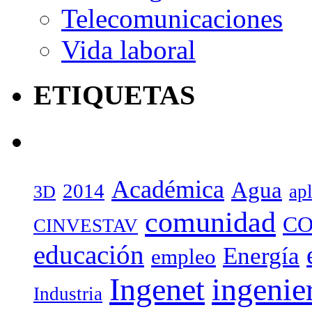
Telecomunicaciones
Vida laboral
ETIQUETAS
Académica
Agua
2014
ap
3D
comunidad
CO
CINVESTAV
educación
Energía
empleo
Ingenet
ingenie
Industria