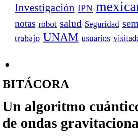
mexica
Investigación
IPN
salud
sem
notas
robot
Seguridad
UNAM
trabajo
visitad
usuarios
BITÁCORA
Un algoritmo cuántico
de ondas gravitaciona