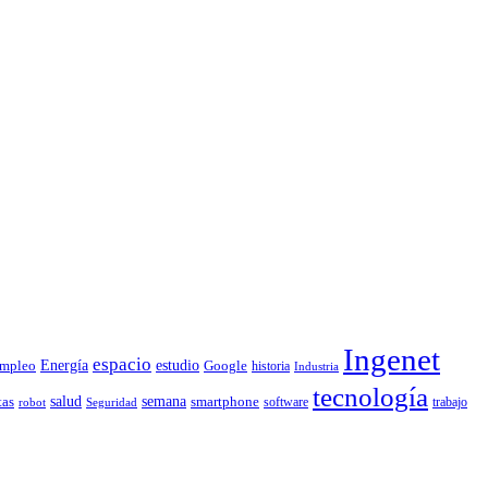
Ingenet
espacio
Energía
estudio
mpleo
Google
historia
Industria
tecnología
tas
salud
semana
smartphone
software
trabajo
robot
Seguridad