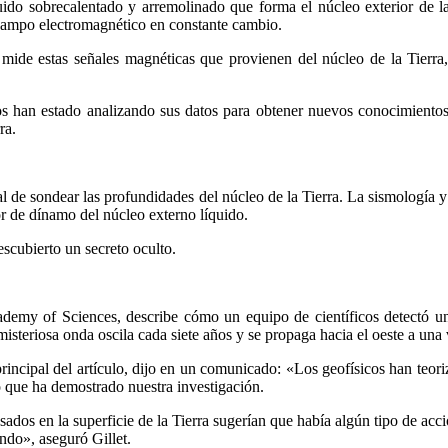
ido sobrecalentado y arremolinado que forma el núcleo exterior de l
l campo electromagnético en constante cambio.
mide estas señales magnéticas que provienen del núcleo de la Tierra,
cos han estado analizando sus datos para obtener nuevos conocimientos
ra.
 de sondear las profundidades del núcleo de la Tierra. La sismología y 
r de dínamo del núcleo externo líquido.
escubierto un secreto oculto.
cademy of Sciences, describe cómo un equipo de científicos detectó u
misteriosa onda oscila cada siete años y se propaga hacia el oeste a una
rincipal del artículo, dijo en un comunicado: «Los geofísicos han teor
 que ha demostrado nuestra investigación.
os en la superficie de la Tierra sugerían que había algún tipo de acci
ndo», aseguró Gillet.