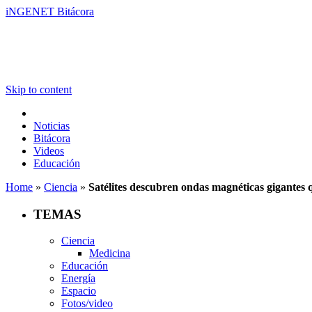
iNGENET Bitácora
Skip to content
Noticias
Bitácora
Videos
Educación
Home
»
Ciencia
»
Satélites descubren ondas magnéticas gigantes q
TEMAS
Ciencia
Medicina
Educación
Energía
Espacio
Fotos/video