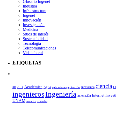
Glosario Ingenet
Industria
Infraestructura
Ingenet
Innovación
Investigación
Medicina
Sitios de interés
Sustentabilidad
Tecnología
Telecomunicaciones
Vida laboral
ETIQUETAS
ciencia
Académica
Agua
2014
aplicaciones
aplicación
Bienvenida
C
3D
ingenieros
Ingeniería
Internet
Invest
innovación
UNAM
usuarios
visitadas