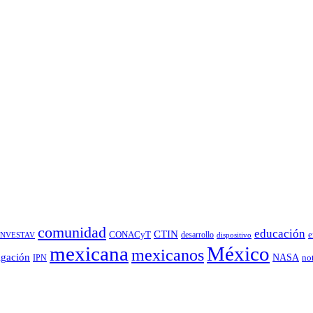
comunidad
educación
CTIN
CONACyT
desarrollo
e
INVESTAV
dispositivo
México
mexicana
mexicanos
igación
NASA
no
IPN