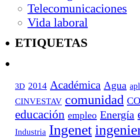
Telecomunicaciones
Vida laboral
ETIQUETAS
Académica
Agua
2014
ap
3D
comunidad
CO
CINVESTAV
educación
Energía
empleo
Ingenet
ingenie
Industria