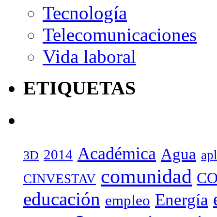
Tecnología
Telecomunicaciones
Vida laboral
ETIQUETAS
Académica
Agua
2014
ap
3D
comunidad
CO
CINVESTAV
educación
Energía
empleo