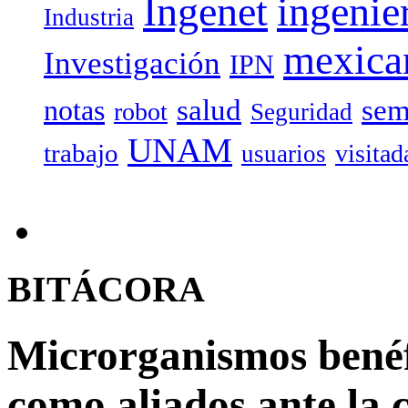
Ingenet
ingenie
Industria
mexica
Investigación
IPN
salud
sem
notas
robot
Seguridad
UNAM
trabajo
visitad
usuarios
BITÁCORA
Microrganismos benéf
como aliados ante la 