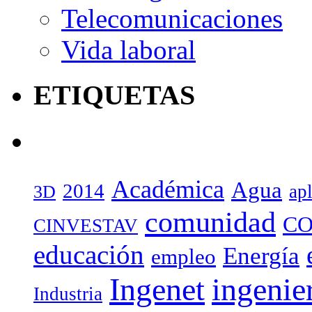
Telecomunicaciones
Vida laboral
ETIQUETAS
Académica
Agua
2014
ap
3D
comunidad
CO
CINVESTAV
educación
Energía
empleo
Ingenet
ingenie
Industria