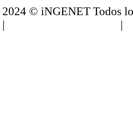
2024 © iNGENET Todos los
|
Anúnciate con nosotros
|
A