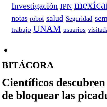
mexica
Investigación
IPN
salud
sem
notas
robot
Seguridad
UNAM
trabajo
visitad
usuarios
BITÁCORA
Científicos descubren
de bloquear las picad