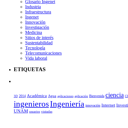
Glosario Ingenet
Industria
Infraestructura
Ingenet
Innovación
Investigación
Medicina
Sitios de interés
Sustentabilidad
Tecnología
Telecomunicaciones
Vida laboral
ETIQUETAS
ciencia
Académica
Agua
2014
aplicaciones
aplicación
Bienvenida
C
3D
ingenieros
Ingeniería
Internet
Invest
innovación
UNAM
usuarios
visitadas