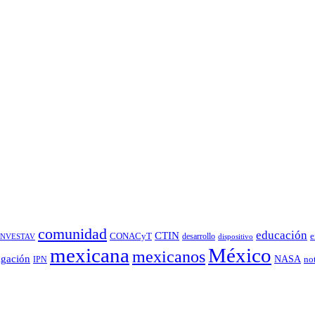
comunidad
educación
CTIN
CONACyT
desarrollo
e
INVESTAV
dispositivo
México
mexicana
mexicanos
igación
NASA
no
IPN