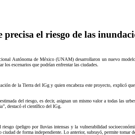
recisa el riesgo de las inundac
Nacional Autónoma de México (UNAM) desarrollaron un nuevo modelo q
ar los escenarios que podrían enfrentar las ciudades.
ción de la Tierra del IGg y quien encabeza este proyecto, explicó qu
timada del riesgo, es decir, asignan un mismo valor a todas las urbe
a”, destacó el científico del IGg.
riesgo (peligro por lluvias intensas y la vulnerabilidad socioeconóm
 o ciudad de forma independiente. Lo anterior, subrayó, permite tomar d