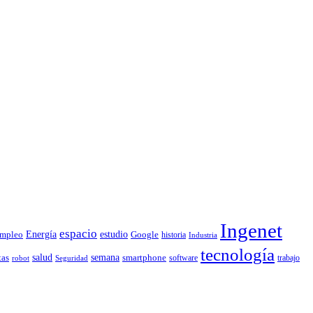
Ingenet
espacio
Energía
estudio
mpleo
Google
historia
Industria
tecnología
tas
salud
semana
smartphone
software
trabajo
robot
Seguridad