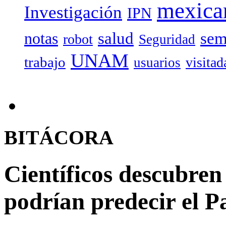
mexica
Investigación
IPN
salud
sem
notas
robot
Seguridad
UNAM
trabajo
visitad
usuarios
BITÁCORA
Científicos descubren 
podrían predecir el P