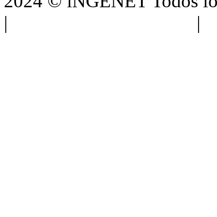
2024 © iNGENET Todos los
|
Anúnciate con nosotros
|
A