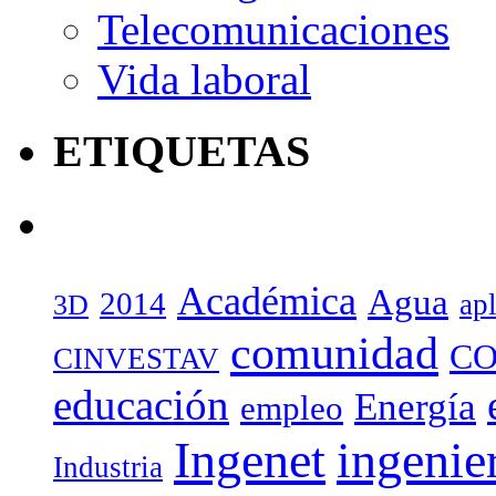
Telecomunicaciones
Vida laboral
ETIQUETAS
Académica
Agua
2014
ap
3D
comunidad
CO
CINVESTAV
educación
Energía
empleo
Ingenet
ingenie
Industria