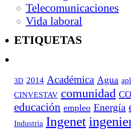
Telecomunicaciones
Vida laboral
ETIQUETAS
Académica
Agua
2014
ap
3D
comunidad
CO
CINVESTAV
educación
Energía
empleo
Ingenet
ingenie
Industria