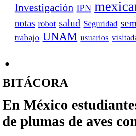
mexica
Investigación
IPN
salud
sem
notas
robot
Seguridad
UNAM
trabajo
visitad
usuarios
BITÁCORA
En México estudiante
de plumas de aves con