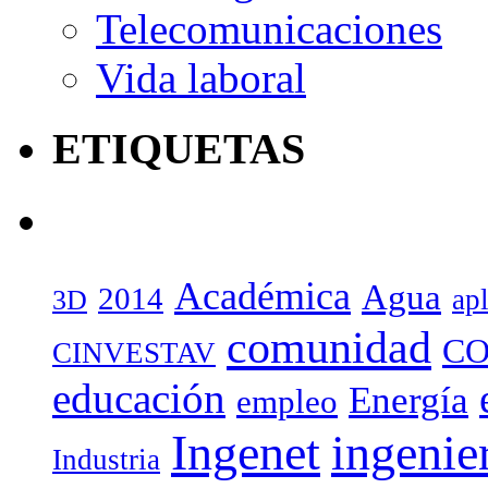
Telecomunicaciones
Vida laboral
ETIQUETAS
Académica
Agua
2014
ap
3D
comunidad
CO
CINVESTAV
educación
Energía
empleo
Ingenet
ingenie
Industria