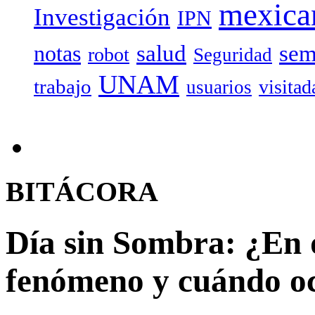
mexica
Investigación
IPN
salud
sem
notas
robot
Seguridad
UNAM
trabajo
visitad
usuarios
BITÁCORA
Día sin Sombra: ¿En q
fenómeno y cuándo o