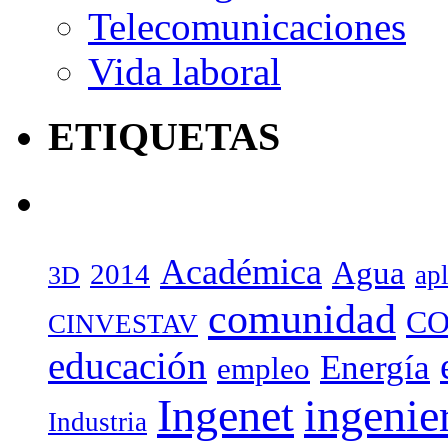
Telecomunicaciones
Vida laboral
ETIQUETAS
Académica
Agua
2014
ap
3D
comunidad
CO
CINVESTAV
educación
Energía
empleo
Ingenet
ingenie
Industria