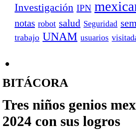
mexica
Investigación
IPN
salud
sem
notas
robot
Seguridad
UNAM
trabajo
visitad
usuarios
BITÁCORA
Tres niños genios me
2024 con sus logros