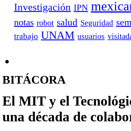
mexica
Investigación
IPN
salud
sem
notas
robot
Seguridad
UNAM
trabajo
visitad
usuarios
BITÁCORA
El MIT y el Tecnológ
una década de colabor