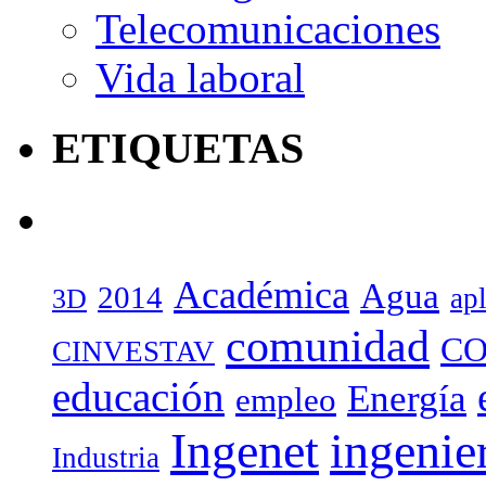
Telecomunicaciones
Vida laboral
ETIQUETAS
Académica
Agua
2014
ap
3D
comunidad
CO
CINVESTAV
educación
Energía
empleo
Ingenet
ingenie
Industria