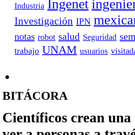
Ingenet
ingenie
Industria
mexica
Investigación
IPN
salud
sem
notas
robot
Seguridad
UNAM
trabajo
visitad
usuarios
BITÁCORA
Científicos crean una
ver a personas a trav