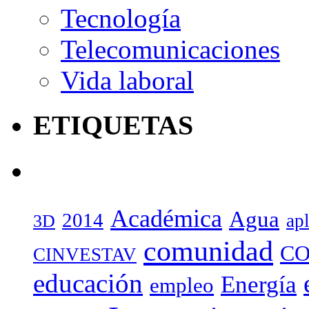
Tecnología
Telecomunicaciones
Vida laboral
ETIQUETAS
Académica
Agua
2014
ap
3D
comunidad
CO
CINVESTAV
educación
Energía
empleo