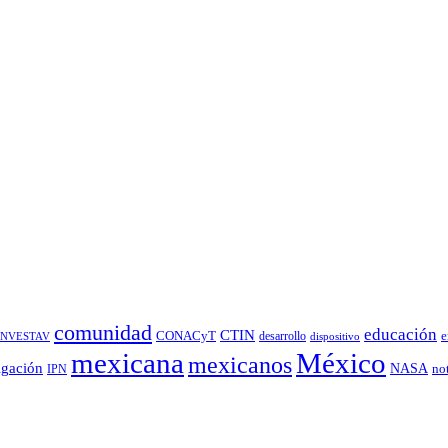
comunidad
educación
CTIN
CONACyT
desarrollo
e
INVESTAV
dispositivo
México
mexicana
mexicanos
igación
NASA
no
IPN