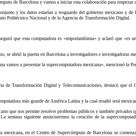
mputo de Barcelona y vamos a iniciar esta colaboración para empezar a
conjunto y los datos estarían a resguardo del gobierno mexicano y de l
tuto Politécnico Nacional y de la Agencia de Transformación Digital.
o aseguró que esta computadora es «importantísima» y aclaró que «es 
, se abrió la puerta en Barcelona a investigadores e investigadoras m
mana vamos a presentar la supercomputadora mexicana», mencionó la Pre
cia de Transformación Digital y Telecomunicaciones, destacó que el
omputadora más grande de América Latina y la cual resaltó será mexica
no que nos permite resolver problemas públicos y también privados 
. La semana siguiente anunciaremos la creación de la supercomputa
ora mexicana, en el Centro de Supercómputo de Barcelona se comenzar