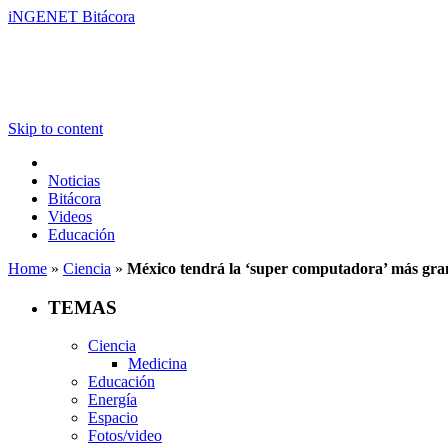
iNGENET Bitácora
Skip to content
Noticias
Bitácora
Videos
Educación
Home
»
Ciencia
»
México tendrá la ‘super computadora’ más gr
TEMAS
Ciencia
Medicina
Educación
Energía
Espacio
Fotos/video