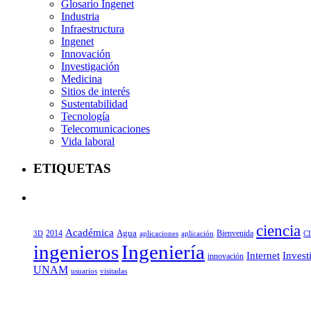
Glosario Ingenet
Industria
Infraestructura
Ingenet
Innovación
Investigación
Medicina
Sitios de interés
Sustentabilidad
Tecnología
Telecomunicaciones
Vida laboral
ETIQUETAS
ciencia
Académica
Agua
2014
aplicaciones
aplicación
Bienvenida
C
3D
ingenieros
Ingeniería
Internet
Invest
innovación
UNAM
usuarios
visitadas