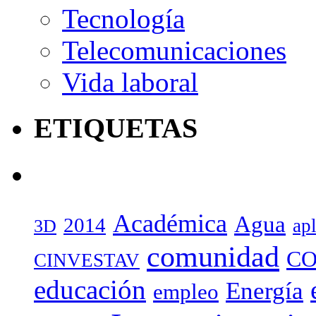
Tecnología
Telecomunicaciones
Vida laboral
ETIQUETAS
Académica
Agua
2014
ap
3D
comunidad
CO
CINVESTAV
educación
Energía
empleo