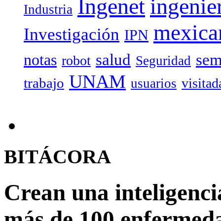
Ingenet
ingenie
Industria
mexica
Investigación
IPN
salud
sem
notas
robot
Seguridad
UNAM
trabajo
visitad
usuarios
BITÁCORA
Crean una inteligencia
más de 100 enfermeda