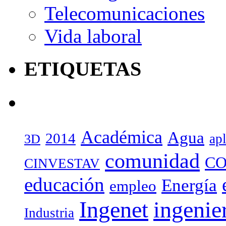
Telecomunicaciones
Vida laboral
ETIQUETAS
Académica
Agua
2014
ap
3D
comunidad
CO
CINVESTAV
educación
Energía
empleo
Ingenet
ingenie
Industria