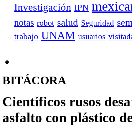
mexica
Investigación
IPN
salud
sem
notas
robot
Seguridad
UNAM
trabajo
visitad
usuarios
BITÁCORA
Científicos rusos des
asfalto con plástico de