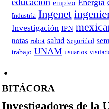
educación
Energía
empleo
Ingenet
ingenie
Industria
mexica
Investigación
IPN
salud
sem
notas
robot
Seguridad
UNAM
trabajo
visitad
usuarios
BITÁCORA
Investigadores de la 