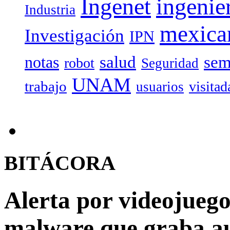
Ingenet
ingenie
Industria
mexica
Investigación
IPN
salud
sem
notas
robot
Seguridad
UNAM
trabajo
visitad
usuarios
BITÁCORA
Alerta por videojuego
malware que graba au