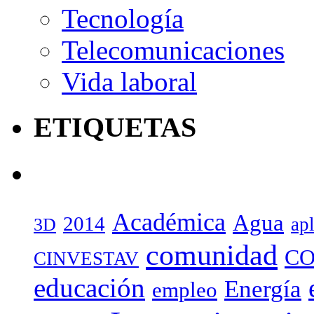
Tecnología
Telecomunicaciones
Vida laboral
ETIQUETAS
Académica
Agua
2014
ap
3D
comunidad
CO
CINVESTAV
educación
Energía
empleo