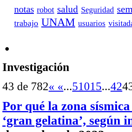
salud
sem
notas
robot
Seguridad
UNAM
trabajo
visitad
usuarios
Investigación
43 de 782
«
«
...
5
10
15
...
42
4
Por qué la zona sísmic
‘gran gelatina’, según