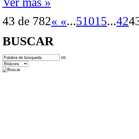
Ver más »
43 de 782
«
«
...
5
10
15
...
42
4
BUSCAR
en