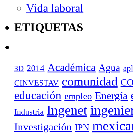
Vida laboral
ETIQUETAS
Académica
Agua
2014
ap
3D
comunidad
CO
CINVESTAV
educación
Energía
empleo
Ingenet
ingenie
Industria
mexica
Investigación
IPN