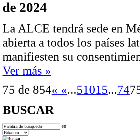
de 2024
La ALCE tendrá sede en Méx
abierta a todos los países l
manifiesten su consentimien
Ver más »
75 de 854
«
«
...
5
10
15
...
74
7
BUSCAR
en