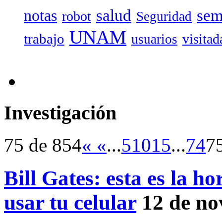
salud
sem
notas
robot
Seguridad
UNAM
trabajo
visitad
usuarios
Investigación
75 de 854
«
«
...
5
10
15
...
74
7
Bill Gates: esta es la h
usar tu celular
12 de no