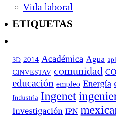
Vida laboral
ETIQUETAS
Académica
Agua
2014
ap
3D
comunidad
CO
CINVESTAV
educación
Energía
empleo
Ingenet
ingenie
Industria
mexica
Investigación
IPN