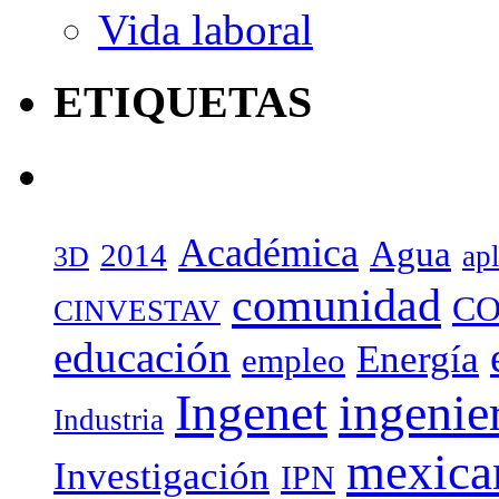
Vida laboral
ETIQUETAS
Académica
Agua
2014
ap
3D
comunidad
CO
CINVESTAV
educación
Energía
empleo
Ingenet
ingenie
Industria
mexica
Investigación
IPN