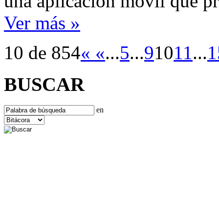
una aplicación móvil que pr
Ver más »
10 de 854
«
«
...
5
...
9
10
11
...
1
BUSCAR
en