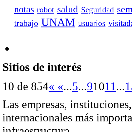
salud
sem
notas
robot
Seguridad
UNAM
trabajo
visitad
usuarios
Sitios de interés
10 de 854
«
«
...
5
...
9
10
11
...
1
Las empresas, instituciones,
internacionales más importan
infraestructura.