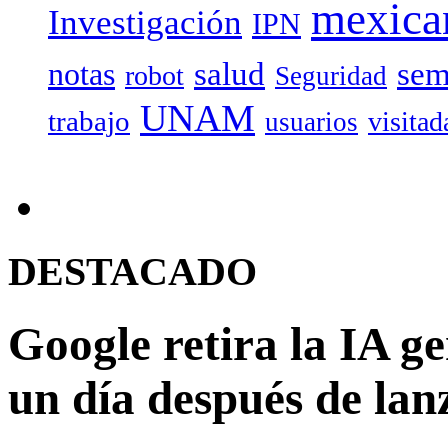
mexica
Investigación
IPN
salud
sem
notas
robot
Seguridad
UNAM
trabajo
visitad
usuarios
DESTACADO
Google retira la IA g
un día después de lan