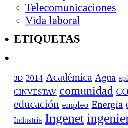
Telecomunicaciones
Vida laboral
ETIQUETAS
Académica
Agua
2014
ap
3D
comunidad
CO
CINVESTAV
educación
Energía
empleo
Ingenet
ingenie
Industria