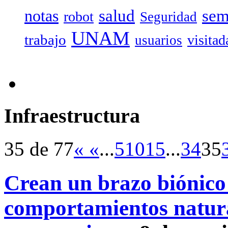
salud
sem
notas
robot
Seguridad
UNAM
trabajo
visitad
usuarios
Infraestructura
35 de 77
«
«
...
5
10
15
...
34
35
Crean un brazo biónico
comportamientos natura