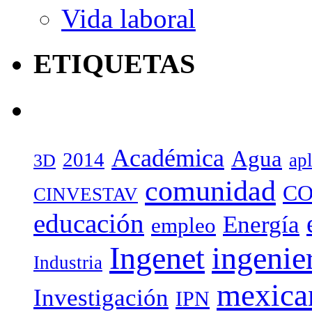
Vida laboral
ETIQUETAS
Académica
Agua
2014
ap
3D
comunidad
CO
CINVESTAV
educación
Energía
empleo
Ingenet
ingenie
Industria
mexica
Investigación
IPN