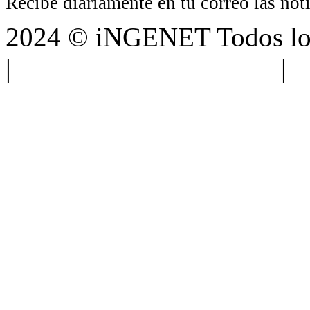
Recibe diariamente en tu correo las no
2024 © iNGENET Todos los
|
Anúnciate con nosotros
|
A