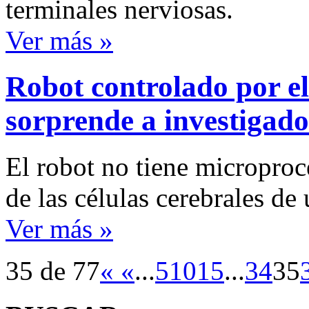
terminales nerviosas.
Ver más »
Robot controlado por el
sorprende a investigado
El robot no tiene micropro
de las células cerebrales de
Ver más »
35 de 77
«
«
...
5
10
15
...
34
35