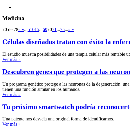
Medicina
70 de 78
«
«
...
5
10
15
...
69
70
71
...
75
...
»
»
Células diseñadas tratan con éxito la enf
El estudio muestra posibilidades de una terapia celular más rentable u
Ver más »
Descubren genes que protegen a las neuron
Un programa genético protege a las neuronas de la degeneración: una
tienen una función similar en los humanos.
Ver más »
Tu próximo smartwatch podría reconocerte
Una patente nos desvela una original forma de identificarnos.
Ver más »