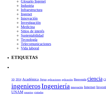
Glosario Ingenet
Industria
Infraestructura
Ingenet
Innovación
Investigación
Medicina
Sitios de interés
Sustentabilidad
Tecnología
Telecomunicaciones
Vida laboral
ETIQUETAS
ciencia
Académica
Agua
2014
aplicaciones
aplicación
Bienvenida
C
3D
ingenieros
Ingeniería
Internet
Invest
innovación
UNAM
usuarios
visitadas