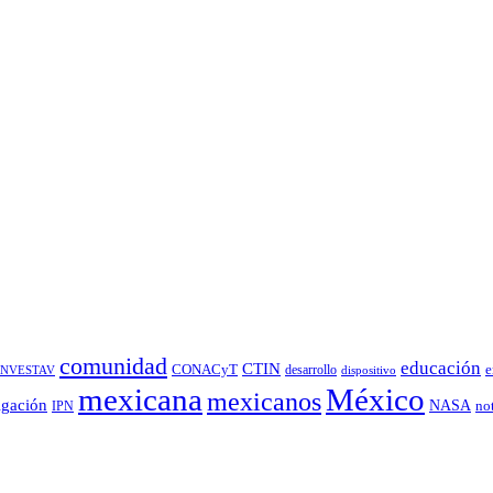
comunidad
educación
CTIN
CONACyT
desarrollo
e
INVESTAV
dispositivo
México
mexicana
mexicanos
igación
NASA
no
IPN