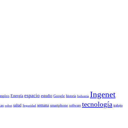
Ingenet
espacio
Energía
estudio
mpleo
Google
historia
Industria
tecnología
tas
salud
semana
smartphone
software
trabajo
robot
Seguridad