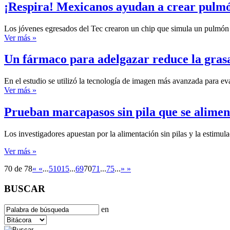
¡Respira! Mexicanos ayudan a crear pulmó
Los jóvenes egresados del Tec crearon un chip que simula un pulmón 
Ver más »
Un fármaco para adelgazar reduce la grasa
En el estudio se utilizó la tecnología de imagen más avanzada para ev
Ver más »
Prueban marcapasos sin pila que se alimen
Los investigadores apuestan por la alimentación sin pilas y la estimula
Ver más »
70 de 78
«
«
...
5
10
15
...
69
70
71
...
75
...
»
»
BUSCAR
en