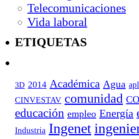
Telecomunicaciones
Vida laboral
ETIQUETAS
Académica
Agua
2014
ap
3D
comunidad
CO
CINVESTAV
educación
Energía
empleo
Ingenet
ingenie
Industria