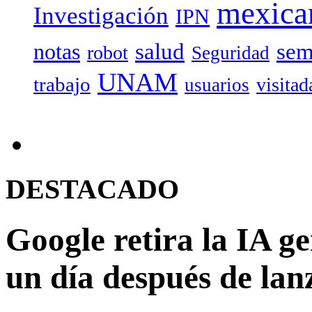
mexica
Investigación
IPN
salud
sem
notas
robot
Seguridad
UNAM
trabajo
visitad
usuarios
DESTACADO
Google retira la IA g
un día después de lan