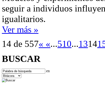
seguir a individuos influye
igualitarios.
Ver más »
14 de 557
«
«
...
5
10
...
13
14
1
BUSCAR
en